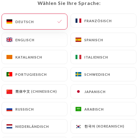
Wählen Sie Ihre Sprache:
Wählen Sie Ihre Sprache:
DE
MENÜ
FRANZÖSISCH
FRANZÖSISCH
DEUTSCH
DEUTSCH
ENGLISCH
ENGLISCH
SPANISCH
SPANISCH
KATALANISCH
KATALANISCH
ITALIENISCH
ITALIENISCH
/
START
KONTAKT
Kontakt
PORTUGIESISCH
PORTUGIESISCH
SCHWEDISCH
SCHWEDISCH
简体中文 (CHINESISCH)
简体中文 (CHINESISCH)
JAPANISCH
JAPANISCH
RUSSISCH
RUSSISCH
ARABISCH
ARABISCH
Les trois Sakuras
한국어 (KOREANISCH)
한국어 (KOREANISCH)
NIEDERLÄNDISCH
NIEDERLÄNDISCH