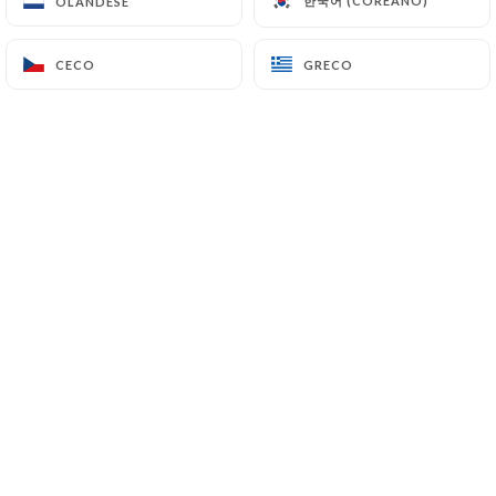
한국어 (COREANO)
한국어 (COREANO)
OLANDESE
OLANDESE
IT
MENU
CECO
CECO
GRECO
GRECO
/
PAGINA INIZIALE
PRENOTAZIONE
Prenotazione